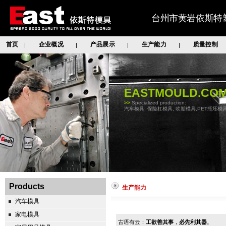
台州市黄岩依斯特
首页
企业概况
产品展示
生产能力
质量控制
|
|
|
|
EASTMOULD.CO
>>
Specialized production:
汽车模具, 保险杠模具, 吹塑模具,PET瓶坯模具
Products
生产能力
汽车模具
家电模具
古语有云：
工欲善其事
，
必先利其器
。