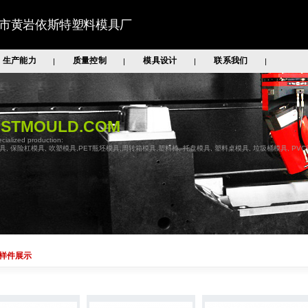
市黄岩依斯特塑料模具厂
生产能力
质量控制
模具设计
联系我们
|
|
|
|
ASTMOULD.COM
cialized production:
具, 保险杠模具, 吹塑模具,PET瓶坯模具,周转箱模具,塑料椅, 托盘模具, 塑料桌模具, 垃圾桶模具, PV
样件展示