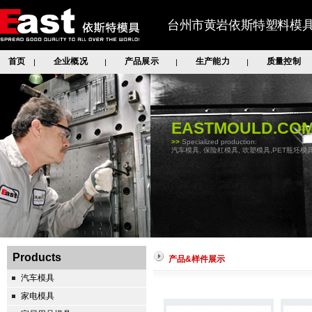
台州市黄岩依斯特塑料模
首页
企业概况
产品展示
生产能力
质量控制
|
|
|
|
EASTMOULD.CO
>>
Specialized production:
汽车模具, 保险杠模具, 吹塑模具,PET瓶坯模具
Products
产品&样件展示
汽车模具
家电模具