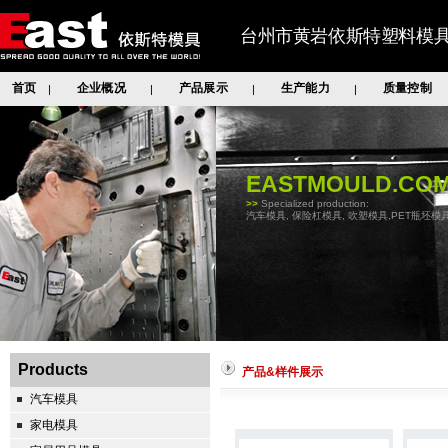
台州市黄岩依斯特塑料模
首页
企业概况
产品展示
生产能力
质量控制
|
|
|
|
EASTMOULD.CO
>>
Specialized production:
汽车模具, 保险杠模具, 吹塑模具,PET瓶坯模具
Products
产品&样件展示
汽车模具
家电模具