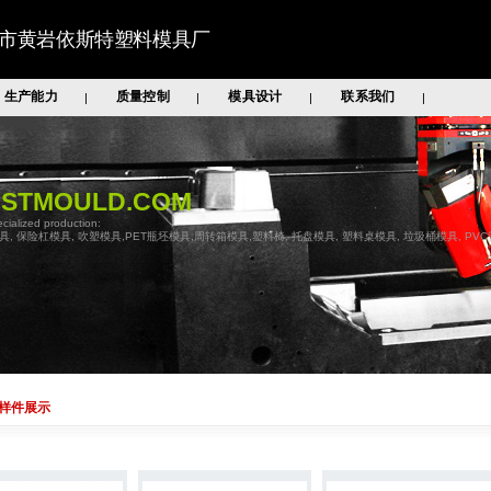
市黄岩依斯特塑料模具厂
生产能力
质量控制
模具设计
联系我们
|
|
|
|
ASTMOULD.COM
cialized production:
具, 保险杠模具, 吹塑模具,PET瓶坯模具,周转箱模具,塑料椅, 托盘模具, 塑料桌模具, 垃圾桶模具, PV
样件展示