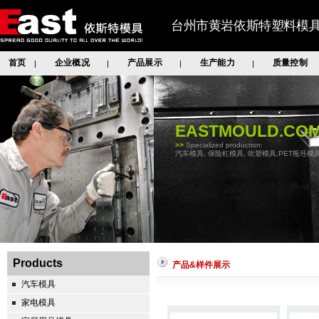
台州市黄岩依斯特塑料模
首页
企业概况
产品展示
生产能力
质量控制
|
|
|
|
EASTMOULD.CO
>>
Specialized production:
汽车模具, 保险杠模具, 吹塑模具,PET瓶坯模具
Products
产品&样件展示
汽车模具
家电模具