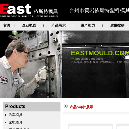
台州市黄岩依斯特塑料模
首页
企业概况
产品展示
生产能力
质量控制
|
|
|
|
EASTMOULD.CO
>>
Specialized production:
汽车模具, 保险杠模具, 吹塑模具,PET瓶坯模具
Products
产品&样件展示
汽车模具
家电模具