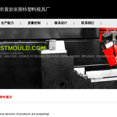
市黄岩依斯特塑料模具厂
生产能力
质量控制
模具设计
联系我们
|
|
|
|
ASTMOULD.COM
cialized production:
具, 保险杠模具, 吹塑模具,PET瓶坯模具,周转箱模具,塑料椅, 托盘模具, 塑料桌模具, 垃圾桶模具, PV
样件展示
ese pictures of products are preparing!