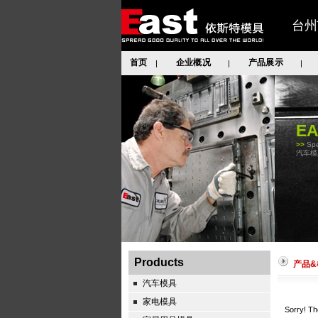
台州
首页
企业概况
产品展示
|
|
|
E
>>
Spe
汽车模
Products
产品&
汽车模具
家电模具
Sorry! Th