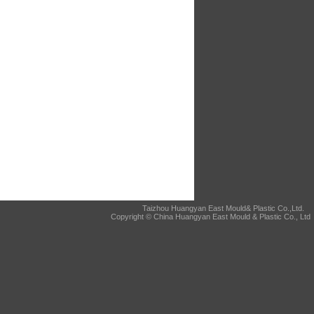
Taizhou Huangyan East Mould& Plastic Co.,Ltd.
Copyright © China Huangyan East Mould & Plastic Co., Ltd