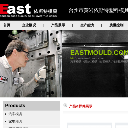
台州市黄岩依斯特塑料模
首页
企业概况
产品展示
生产能力
质量控制
|
|
|
|
EASTMOULD.CO
>>
Specialized production:
汽车模具, 保险杠模具, 吹塑模具,PET瓶坯模具
Products
产品&样件展示
汽车模具
家电模具